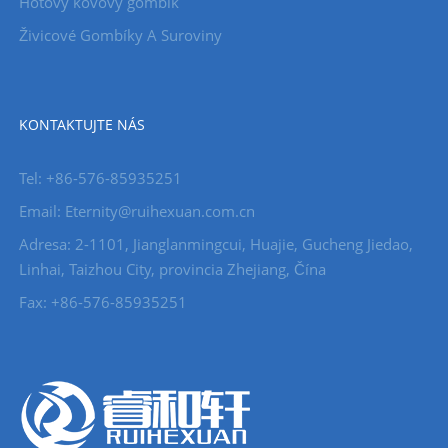
Hotový kovový gombík
Živicové Gombíky A Suroviny
KONTAKTUJTE NÁS
Tel: +86-576-85935251
Email: Eternity@ruihexuan.com.cn
Adresa: 2-1101, Jianglanmingcui, Huajie, Gucheng Jiedao,
Linhai, Taizhou City, provincia Zhejiang, Čína
Fax: +86-576-85935251