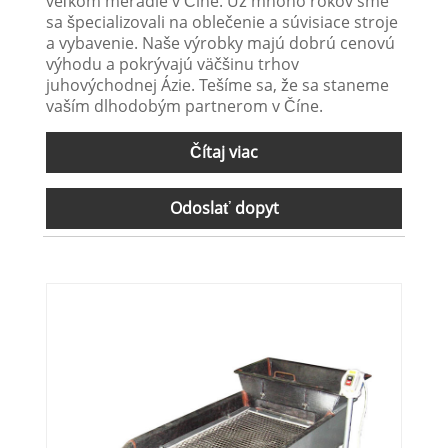
veľkom meradle v Číne. Už mnoho rokov sme
sa špecializovali na oblečenie a súvisiace stroje
a vybavenie. Naše výrobky majú dobrú cenovú
výhodu a pokrývajú väčšinu trhov
juhovýchodnej Ázie. Tešíme sa, že sa staneme
vaším dlhodobým partnerom v Číne.
Čítaj viac
Odoslať dopyt