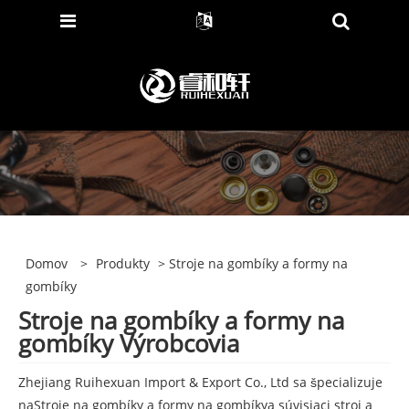
Domov
>
Produkty
> Stroje na gombíky a formy na
gombíky
Stroje na gombíky a formy na
gombíky Výrobcovia
Zhejiang Ruihexuan Import & Export Co., Ltd sa špecializuje
na
Stroje na gombíky a formy na gombíky
a súvisiaci stroj a