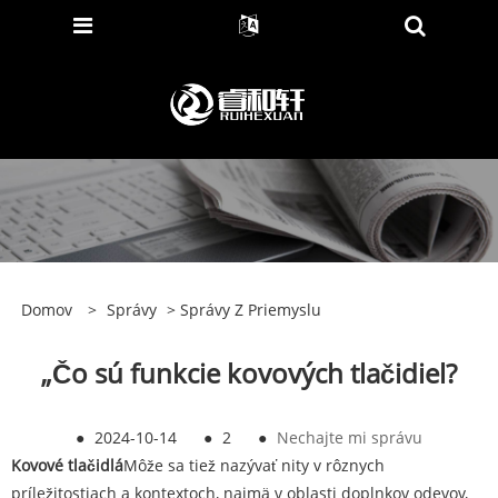
Domov
>
Správy
>
Správy Z Priemyslu
„Čo sú funkcie kovových tlačidiel?
●
2024-10-14
●
2
●
Nechajte mi správu
Kovové tlačidlá
Môže sa tiež nazývať nity v rôznych
príležitostiach a kontextoch, najmä v oblasti doplnkov odevov,