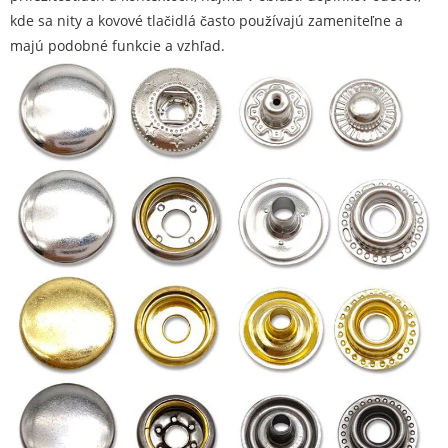
kde sa nity a kovové tlačidlá často používajú zameniteľne a
majú podobné funkcie a vzhľad.