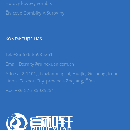
Hotový kovový gombík
Živicové Gombíky A Suroviny
KONTAKTUJTE NÁS
Tel: +86-576-85935251
Email: Eternity@ruihexuan.com.cn
Adresa: 2-1101, Jianglanmingcui, Huajie, Gucheng Jiedao,
Linhai, Taizhou City, provincia Zhejiang, Čína
Fax: +86-576-85935251