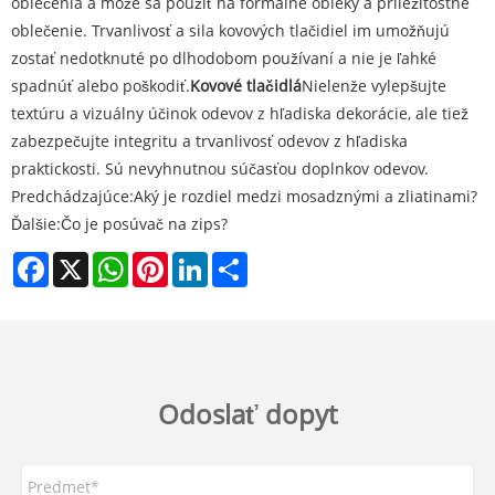
oblečenia a môže sa použiť na formálne obleky a príležitostné
oblečenie. Trvanlivosť a sila kovových tlačidiel im umožňujú
zostať nedotknuté po dlhodobom používaní a nie je ľahké
spadnúť alebo poškodiť.
Kovové tlačidlá
Nielenže vylepšujte
textúru a vizuálny účinok odevov z hľadiska dekorácie, ale tiež
zabezpečujte integritu a trvanlivosť odevov z hľadiska
praktickosti. Sú nevyhnutnou súčasťou doplnkov odevov.
Predchádzajúce:
Aký je rozdiel medzi mosadznými a zliatinami?
Ďalšie:
Čo je posúvač na zips?
Facebook
X
WhatsApp
Pinterest
LinkedIn
Share
Odoslať dopyt