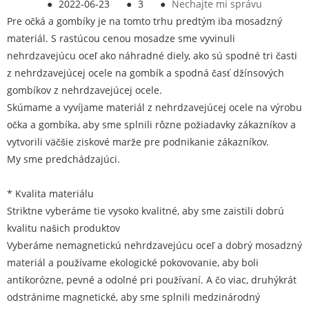
●
2022-06-23
●
3
●
Nechajte mi správu
Pre očká a gombíky je na tomto trhu predtým iba mosadzný
materiál. S rastúcou cenou mosadze sme vyvinuli
nehrdzavejúcu oceľ ako náhradné diely, ako sú spodné tri časti
z nehrdzavejúcej ocele na gombík a spodná časť džínsových
gombíkov z nehrdzavejúcej ocele.
Skúmame a vyvíjame materiál z nehrdzavejúcej ocele na výrobu
očka a gombíka, aby sme splnili rôzne požiadavky zákazníkov a
vytvorili väčšie ziskové marže pre podnikanie zákazníkov.
My sme predchádzajúci.
* Kvalita materiálu
Striktne vyberáme tie vysoko kvalitné, aby sme zaistili dobrú
kvalitu našich produktov
Vyberáme nemagnetickú nehrdzavejúcu oceľ a dobrý mosadzný
materiál a používame ekologické pokovovanie, aby boli
antikorózne, pevné a odolné pri používaní. A čo viac, druhýkrát
odstránime magnetické, aby sme splnili medzinárodný