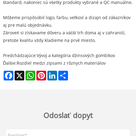
štandard, nakoniec sú všetky produkty vybrané a QC manuálne.
Môžeme prispôsobiť logo, farbu, veľkosť a dizajn od zákazníkov
aj pre malú objednávku.
Zároveň si získavame dôveru a väčší trh doma aj v zahraničí,
pretože kvalitu vždy kladieme na prvé miesto.
Predchádzajúce:
Vývoj a kategória džínsových gombíkov
Ďalšie:
Rozdiel medzi zipsami z rôznych materiálov
Facebook
X
WhatsApp
Pinterest
LinkedIn
Share
Odoslať dopyt