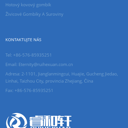
Hotový kovový gombík
Živicové Gombíky A Suroviny
KONTAKTUJTE NÁS
Tel: +86-576-85935251
Email: Eternity@ruihexuan.com.cn
Adresa: 2-1101, Jianglanmingcui, Huajie, Gucheng Jiedao,
Linhai, Taizhou City, provincia Zhejiang, Čína
Fax: +86-576-85935251